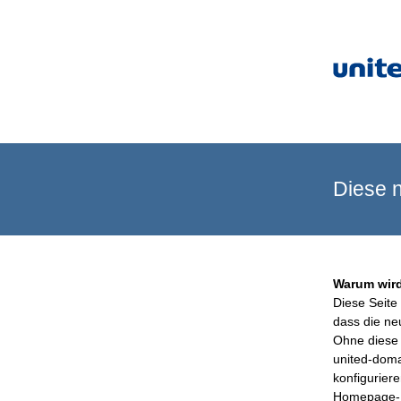
Diese n
Warum wird
Diese Seite 
dass die ne
Ohne diese 
united-doma
konfigurier
Homepage-B