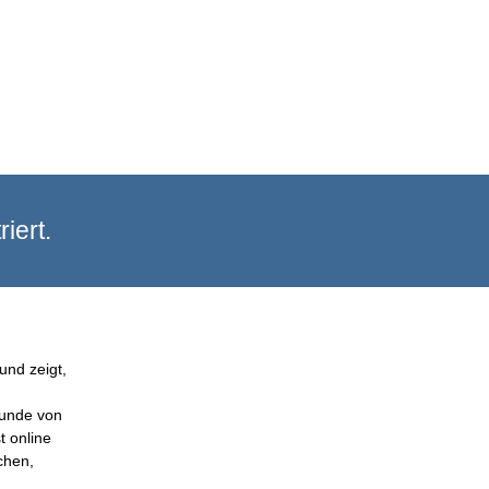
iert.
und zeigt,
Kunde von
t online
chen,